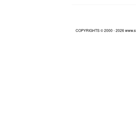
Clave
(Año a Consultar)
I
Olvidó su Contraseña?
COPYRIGHTS © 2000 - 2026 www.s