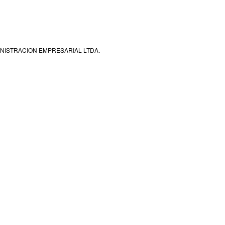
et desde sitios seguros,
tador personal de su casa u
tes de retirarse de cualquier
clave.
especialmente si ha utilizado un
DMINISTRACION EMPRESARIAL LTDA.