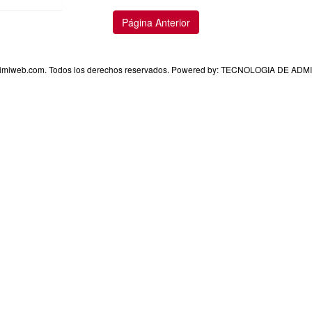
Realice transacciones por Intern
preferiblemente utilice el compu
oficina.
Asegúrese de cerrar su sesión an
medio donde requiera digitar su 
Cambie periódicamente su clave, 
sitio público.
ngresar
Página Anterior
imiweb.com. Todos los derechos reservados. Powered by: TECNOLOGIA DE A