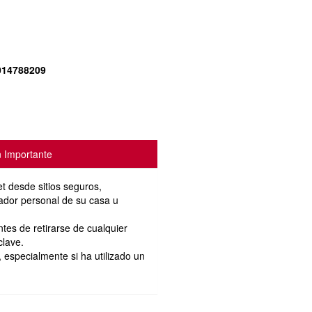
014788209
n Importante